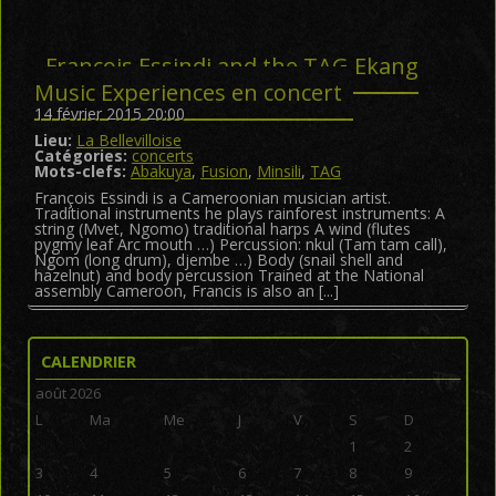
Francois Essindi and the TAG Ekang
Music Experiences en concert
14 février 2015 20:00
Lieu:
La Bellevilloise
Catégories:
concerts
Mots-clefs:
Abakuya
,
Fusion
,
Minsili
,
TAG
François Essindi is a Cameroonian musician artist.
Traditional instruments he plays rainforest instruments: A
string (Mvet, Ngomo) traditional harps A wind (flutes
pygmy leaf Arc mouth …) Percussion: nkul (Tam tam call),
Ngom (long drum), djembe …) Body (snail shell and
hazelnut) and body percussion Trained at the National
assembly Cameroon, Francis is also an [...]
CALENDRIER
août 2026
L
Ma
Me
J
V
S
D
1
2
3
4
5
6
7
8
9