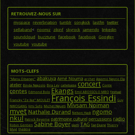
RETROUVEZ-NOUS SUR
myspace
reverbnation
tumblr
songkick
lastfm
twitter
sellaband
<
noomiz
zikinf
skyrock
jamendo
linkedin
soundcloud
buzztune
facebook
facebook
Google+
youtube
youtube
MOTS-CLEFS
abakuya
Aimé Nouma
"Manu Dibango"
archet
Assomo Ngono Ela
concert
atelier
Binda Ngazolo
Bira Lev
callebasse
Conte
Ekangs
contes
Edmond Bolo
Emil ABOSSOLO MBO
festival
François Essindi
Francky "Ze Ike" MOULET
Guy
Mivsam Noiman
NWOGANG
Jimi Sofo
Michel Ngueti
mvet
ngomo
Nathalie Durand
Nelson Hadi
nkul
radio
patrimoine culturel
percussions
Patrick Beyeme
Sabine Boyer
TAG
Robin Gentien
slam
Tag Ekang
Thierry
Mvié
théâtre