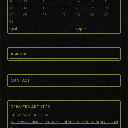
10
11
12
13
14
15
16
17
18
19
20
21
22
23
24
25
26
27
28
29
30
31
« juil
sept »
A VENIR
CONTACT
DERNIERS ARTICLES
LINKABAND
02/09/2025
Mise en avant du spectacle ‘seul en Scène de François Essindi