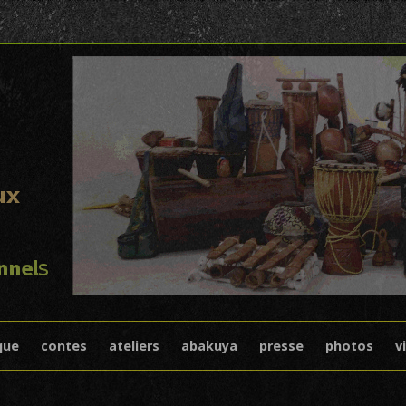
I
Skip to content
que
contes
ateliers
abakuya
presse
photos
v