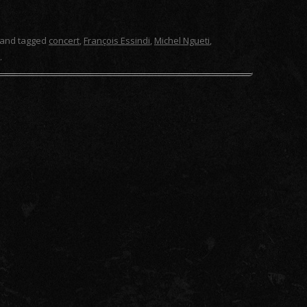
and tagged
concert
,
François Essindi
,
Michel Ngueti
,
.