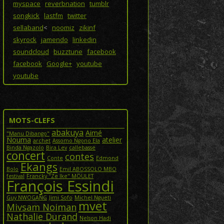
myspace
reverbnation
tumblr
songkick
lastfm
twitter
sellaband
<
noomiz
zikinf
skyrock
jamendo
linkedin
soundcloud
buzztune
facebook
facebook
Google+
youtube
youtube
MOTS-CLEFS
abakuya
Aimé
"Manu Dibango"
Nouma
atelier
archet
Assomo Ngono Ela
Binda Ngazolo
Bira Lev
callebasse
concert
contes
Conte
Edmond
Ekangs
Bolo
Emil ABOSSOLO MBO
festival
Francky "Ze Ike" MOULET
François Essindi
Guy NWOGANG
Jimi Sofo
Michel Ngueti
mvet
Mivsam Noiman
Nathalie Durand
Nelson Hadi