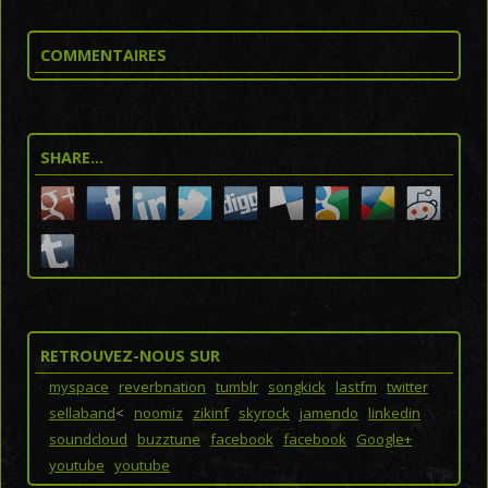
COMMENTAIRES
SHARE…
RETROUVEZ-NOUS SUR
myspace
reverbnation
tumblr
songkick
lastfm
twitter
sellaband
<
noomiz
zikinf
skyrock
jamendo
linkedin
soundcloud
buzztune
facebook
facebook
Google+
youtube
youtube