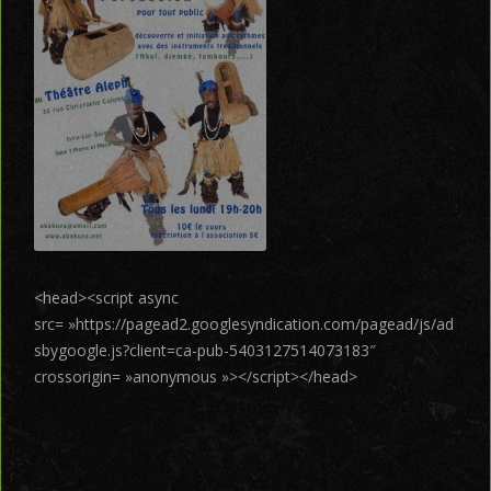
<head><script async
src= »https://pagead2.googlesyndication.com/pagead/js/ad
sbygoogle.js?client=ca-pub-5403127514073183″
crossorigin= »anonymous »></script></head>