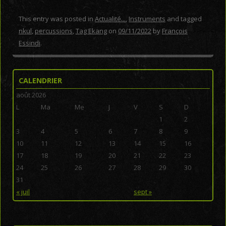
This entry was posted in
Actualité...
,
Instruments
and tagged
nkul
,
percussions
,
Tag Ekang
on
09/11/2022
by
François
Essindi
.
CALENDRIER
août 2026
L
Ma
Me
J
V
S
D
1
2
3
4
5
6
7
8
9
10
11
12
13
14
15
16
17
18
19
20
21
22
23
24
25
26
27
28
29
30
31
« juil
sept »