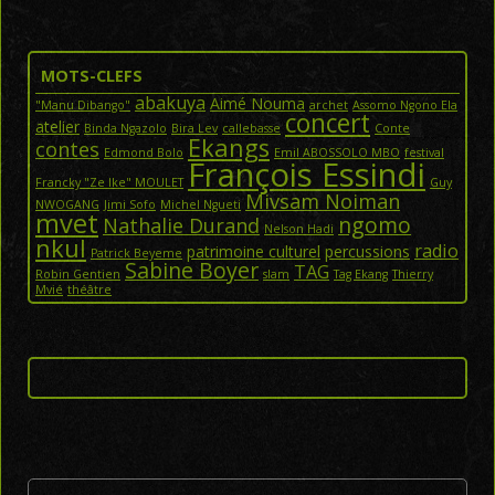
MOTS-CLEFS
abakuya
Aimé Nouma
"Manu Dibango"
archet
Assomo Ngono Ela
concert
atelier
Binda Ngazolo
Bira Lev
callebasse
Conte
Ekangs
contes
Edmond Bolo
Emil ABOSSOLO MBO
festival
François Essindi
Francky "Ze Ike" MOULET
Guy
Mivsam Noiman
NWOGANG
Jimi Sofo
Michel Ngueti
mvet
ngomo
Nathalie Durand
Nelson Hadi
nkul
radio
patrimoine culturel
percussions
Patrick Beyeme
Sabine Boyer
TAG
Robin Gentien
slam
Tag Ekang
Thierry
Mvié
théâtre