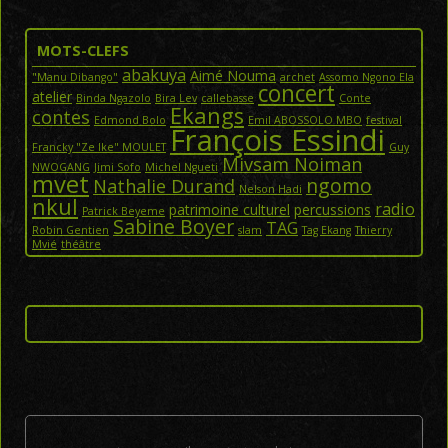
MOTS-CLEFS
abakuya
Aimé Nouma
"Manu Dibango"
archet
Assomo Ngono Ela
concert
atelier
Binda Ngazolo
Bira Lev
callebasse
Conte
Ekangs
contes
Edmond Bolo
Emil ABOSSOLO MBO
festival
François Essindi
Francky "Ze Ike" MOULET
Guy
Mivsam Noiman
NWOGANG
Jimi Sofo
Michel Ngueti
mvet
ngomo
Nathalie Durand
Nelson Hadi
nkul
radio
patrimoine culturel
percussions
Patrick Beyeme
Sabine Boyer
TAG
Robin Gentien
slam
Tag Ekang
Thierry
Mvié
théâtre