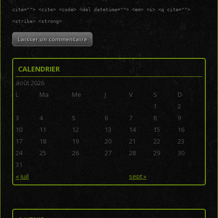
cite=""> <cite> <code> <del datetime=""> <em> <i> <q cite="">
<strike> <strong>
CALENDRIER
août 2026
L
Ma
Me
J
V
S
D
1
2
3
4
5
6
7
8
9
10
11
12
13
14
15
16
17
18
19
20
21
22
23
24
25
26
27
28
29
30
31
« juil
sept »