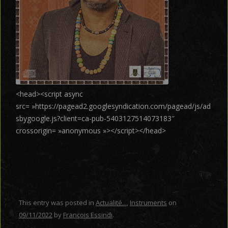
<head><script async
src= »https://pagead2.googlesyndication.com/pagead/js/ad
sbygoogle.js?client=ca-pub-5403127514073183″
crossorigin= »anonymous »></script></head>
This entry was posted in
Actualité...
,
Instruments
on
09/11/2022
by
François Essindi
.