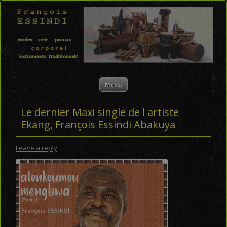
FRANÇOIS ESSINDI
Skip to content
Menu
Le dernier Maxi single de l artiste
Ekang, François Essindi Abakuya
Leave a reply