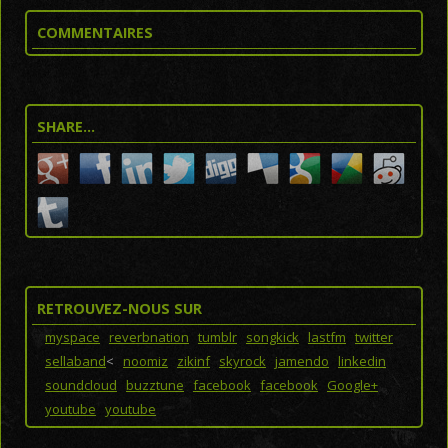
COMMENTAIRES
SHARE…
RETROUVEZ-NOUS SUR
myspace
reverbnation
tumblr
songkick
lastfm
twitter
sellaband
<
noomiz
zikinf
skyrock
jamendo
linkedin
soundcloud
buzztune
facebook
facebook
Google+
youtube
youtube