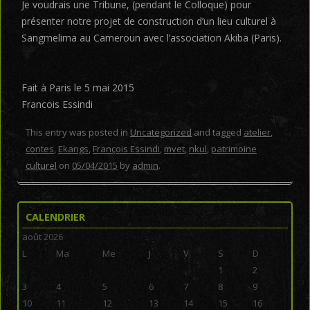
Je voudrais une Tribune, (pendant le Colloque) pour
présenter notre projet de construction d’un lieu culturel à
Sangmelima au Cameroun avec l’association Akiba (Paris).
Fait à Paris le 5 mai 2015
Francois Essindi
This entry was posted in
Uncategorized
and tagged
atelier
,
contes
,
Ekangs
,
François Essindi
,
mvet
,
nkul
,
patrimoine
culturel
on
05/04/2015
by
admin
.
CALENDRIER
août 2026
L
Ma
Me
J
V
S
D
1
2
3
4
5
6
7
8
9
10
11
12
13
14
15
16