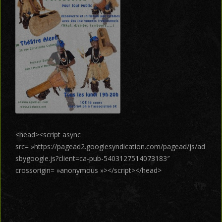
<head><script async
src= »https://pagead2.googlesyndication.com/pagead/js/ad
sbygoogle.js?client=ca-pub-5403127514073183″
crossorigin= »anonymous »></script></head>