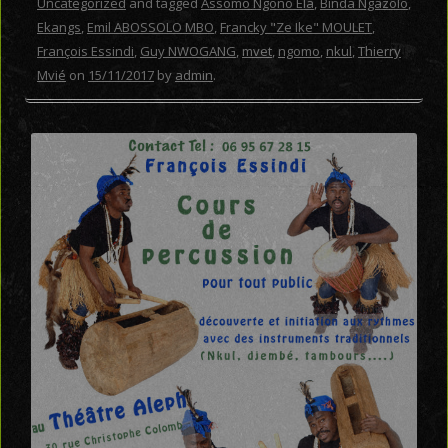
Uncategorized
and tagged
Assomo Ngono Ela
,
Binda Ngazolo
,
Ekangs
,
Emil ABOSSOLO MBO
,
Francky "Ze Ike" MOULET
,
François Essindi
,
Guy NWOGANG
,
mvet
,
ngomo
,
nkul
,
Thierry
Mvié
on
15/11/2017
by
admin
.