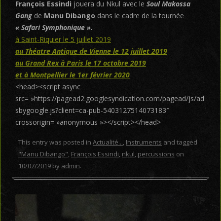
François Essindi
jouera du Nkul avec le
Soul Makossa
Gang
de
Manu Dibango
dans le cadre de la tournée
« Safari Symphonique ».
à Saint-Riquier le 5 juillet 2019
au Théatre Antique de Vienne le 12 juillet 2019
au Grand Rex à Paris le 17 octobre 2019
et à Montpellier le 1er février 2020
<head><script async
src= »https://pagead2.googlesyndication.com/pagead/js/ad
sbygoogle.js?client=ca-pub-5403127514073183″
crossorigin= »anonymous »></script></head>
This entry was posted in
Actualité...
,
Instruments
and tagged
"Manu Dibango"
,
François Essindi
,
nkul
,
percussions
on
10/07/2019
by
admin
.