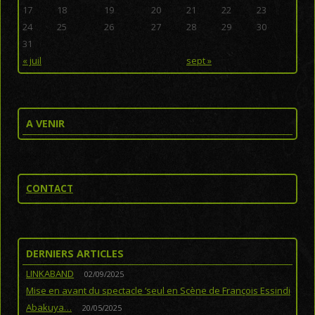
17
18
19
20
21
22
23
24
25
26
27
28
29
30
31
« juil
sept »
A VENIR
CONTACT
DERNIERS ARTICLES
LINKABAND
02/09/2025
Mise en avant du spectacle ‘seul en Scène de François Essindi
Abakuya…
20/05/2025