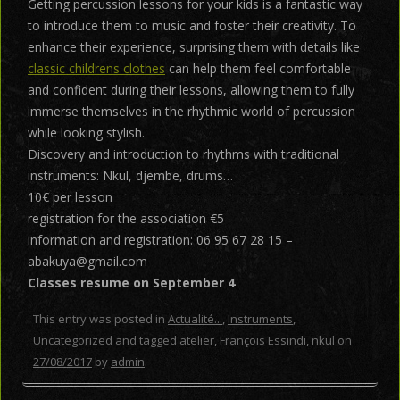
Getting percussion lessons for your kids is a fantastic way
to introduce them to music and foster their creativity. To
enhance their experience, surprising them with details like
classic childrens clothes
can help them feel comfortable
and confident during their lessons, allowing them to fully
immerse themselves in the rhythmic world of percussion
while looking stylish.
Discovery and introduction to rhythms with traditional
instruments: Nkul, djembe, drums…
10€ per lesson
registration for the association €5
information and registration: 06 95 67 28 15 –
abakuya@gmail.com
Classes resume on September 4
This entry was posted in
Actualité...
,
Instruments
,
Uncategorized
and tagged
atelier
,
François Essindi
,
nkul
on
27/08/2017
by
admin
.