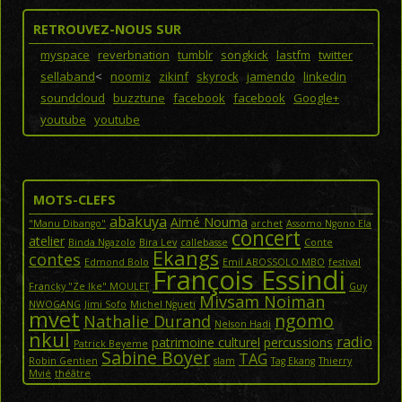
RETROUVEZ-NOUS SUR
myspace
reverbnation
tumblr
songkick
lastfm
twitter
sellaband
<
noomiz
zikinf
skyrock
jamendo
linkedin
soundcloud
buzztune
facebook
facebook
Google+
youtube
youtube
MOTS-CLEFS
abakuya
Aimé Nouma
"Manu Dibango"
archet
Assomo Ngono Ela
concert
atelier
Binda Ngazolo
Bira Lev
callebasse
Conte
Ekangs
contes
Edmond Bolo
Emil ABOSSOLO MBO
festival
François Essindi
Francky "Ze Ike" MOULET
Guy
Mivsam Noiman
NWOGANG
Jimi Sofo
Michel Ngueti
mvet
ngomo
Nathalie Durand
Nelson Hadi
nkul
radio
patrimoine culturel
percussions
Patrick Beyeme
Sabine Boyer
TAG
Robin Gentien
slam
Tag Ekang
Thierry
Mvié
théâtre