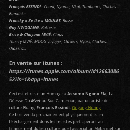
François
ESSINDI
:
Chant, Ngomo, Nkul, Tambours, Cloches
Bamiléké
Francky « Ze Ike » MOULET
: Basse
Guy NWOGANG
: Batterie
Brice & Chayane MVIÉ:
Claps
Thierry MVIÉ: MOOG voyager, Claviers, Nyass, Cloches,
shakers…
En vente sur itunes :
https://itunes.apple.com/album/id12663086
52?ls=1&app=itunes
Ceci est et reste un Homage à
Assomo Ngono Ela
, La
Déesse Du
Mvet
au Sud Cameroun, par un artiste de
culture Ekang,
François Essindi
,
Ongung Ndong
.
Ce titre vendu prochainement physiquement et en
téléchargement dons les recettes participeront au
financement du lieu culturel que l association Akiba met sur