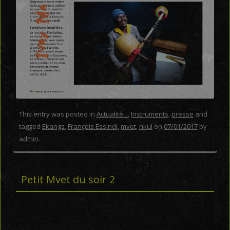
This entry was posted in
Actualité...
,
Instruments
,
presse
and
tagged
Ekangs
,
François Essindi
,
mvet
,
nkul
on
07/01/2017
by
admin
.
Petit Mvet du soir 2