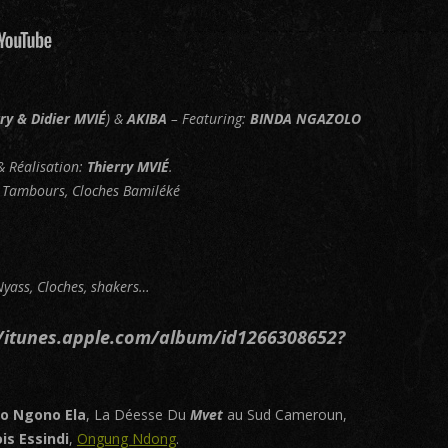
rry & Didier MVIÉ
) &
AKIBA
– Featuring:
BINDA NGAZOLO
& Réalisation:
Thierry MVIÉ
.
 Tambours, Cloches Bamiléké
Nyass, Cloches, shakers…
//itunes.apple.com/album/id1266308652?
o Ngono Ela
, La Déesse Du
Mvet
au Sud Cameroun,
is Essindi
,
Ongung Ndong
.