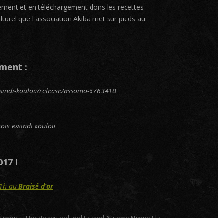
ement et en téléchargement dons les recettes
lturel que l association Akiba met sur pieds au
ement :
-essindi-koulou/release/assomo-6763418
cois-essindi-koulou
017 !
21h au
Braisé d’or
truments
,
Uncategorized
and tagged
Assomo Ngono Ela
,