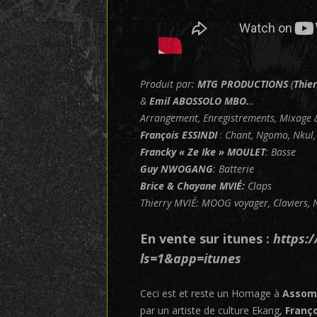
Produit par:
MTG PRODUCTIONS
(
Thie
&
Emil ABOSSOLO MBO.
..
Arrangement, Enregistrements, Mixage 
François
ESSINDI
:
Chant, Ngomo, Nkul,
Francky « Ze Ike » MOULET
: Basse
Guy NWOGANG
: Batterie
Brice & Chayane MVIÉ:
Claps
Thierry MVIÉ: MOOG voyager, Claviers, 
En vente sur itunes :
https:
ls=1&app=itunes
Ceci est et reste un Homage à
Assom
par un artiste de culture Ekang,
Franço