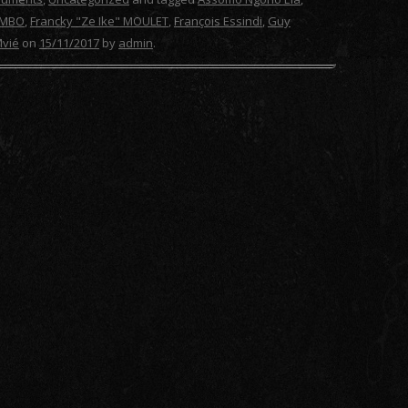
 MBO
,
Francky "Ze Ike" MOULET
,
François Essindi
,
Guy
Mvié
on
15/11/2017
by
admin
.