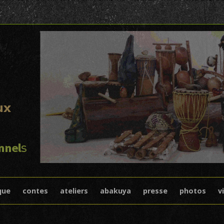
I
Skip to content
que
contes
ateliers
abakuya
presse
photos
v