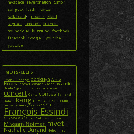
myspace
reverbnation
tumblr
songkick
lastfm
twitter
sellaband
<
noomiz
zikinf
skyrock
jamendo
linkedin
soundcloud
buzztune
facebook
facebook
Google+
youtube
youtube
MOTS-CLEFS
abakuya
Aimé
"Manu Dibango"
Nouma
atelier
archet
Assomo Ngono Ela
Binda Ngazolo
Bira Lev
callebasse
concert
contes
Conte
Edmond
Ekangs
Bolo
Emil ABOSSOLO MBO
festival
Francky "Ze Ike" MOULET
François Essindi
Guy NWOGANG
Jimi Sofo
Michel Ngueti
mvet
Mivsam Noiman
Nathalie Durand
Nelson Hadi