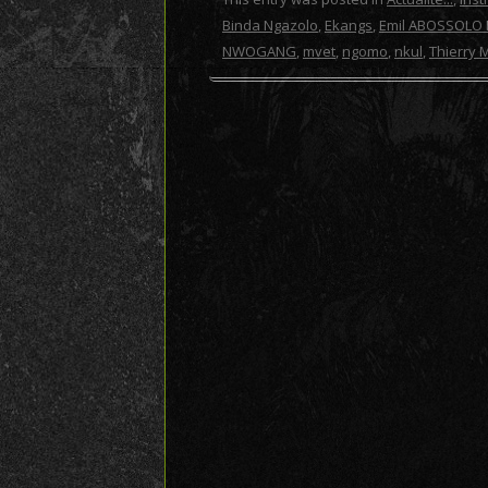
Binda Ngazolo
,
Ekangs
,
Emil ABOSSOLO
NWOGANG
,
mvet
,
ngomo
,
nkul
,
Thierry 