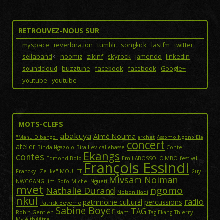
RETROUVEZ-NOUS SUR
myspace
reverbnation
tumblr
songkick
lastfm
twitter
sellaband
<
noomiz
zikinf
skyrock
jamendo
linkedin
soundcloud
buzztune
facebook
facebook
Google+
youtube
youtube
MOTS-CLEFS
abakuya
Aimé Nouma
"Manu Dibango"
archet
Assomo Ngono Ela
concert
atelier
Binda Ngazolo
Bira Lev
callebasse
Conte
Ekangs
contes
Edmond Bolo
Emil ABOSSOLO MBO
festival
François Essindi
Francky "Ze Ike" MOULET
Guy
Mivsam Noiman
NWOGANG
Jimi Sofo
Michel Ngueti
mvet
ngomo
Nathalie Durand
Nelson Hadi
nkul
radio
patrimoine culturel
percussions
Patrick Beyeme
Sabine Boyer
TAG
Robin Gentien
slam
Tag Ekang
Thierry
Mvié
théâtre