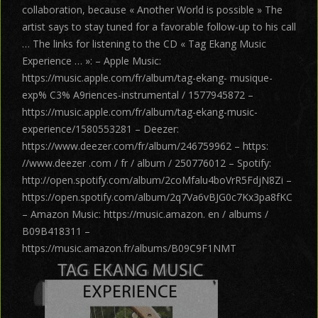
collaboration, because « Another World is possible » The
artist says to stay tuned for a favorable follow-up to his call
… The links for listening to the CD « Tag Ekang Music
Experience … »: – Apple Music:
https://music.apple.com/fr/album/tag-ekang- musique-
exp% C3% A9riences-instrumental / 1577945872 –
https://music.apple.com/fr/album/tag-ekang-music-
experience/1580553281 – Deezer:
https://www.deezer.com/fr/album/246759962 – https:
//www.deezer .com / fr / album / 250776012 – Spotify:
http://open.spotify.com/album/2coMfalu4boVrR5FdjN8Zi –
https://open.spotify.com/album/2q7Va6vBJG0c7Kx3pa8fKC
– Amazon Music: https://music.amazon. en / albums /
B09B418311 –
https://music.amazon.fr/albums/B09C9F1NMT