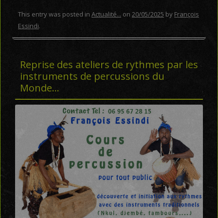
This entry was posted in
Actualité...
on
20/05/2025
by
François
Essindi
.
Reprise des ateliers de rythmes par les
instruments de percussions du
Monde…