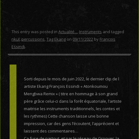
This entry was posted in
Actualité...
,
Instruments
and tagged
nkul
,
percussions
,
Tag Ekang
on
09/11/2022
by
François
Essindi
.
Sorti depuis le mois de juin 2022, le dernier clip de l
artiste Ekang François Essindi « Atonkoumou
Mengbwa Remix » ( titre en hommage à son grand
père grâce celui-ci dans la forêt équatoriale, l’artiste
maitrise les instruments traditionnels, les contes et
les rythmes) Cette chanson laisse une bonne
impression, car des gens l’écoutent, l’apprécient et
laissent des commentaires…
Ca fuse de partout, et par le réseau de Groover, la