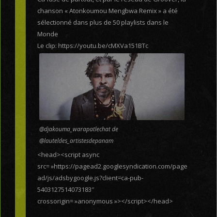
chanson « Atonkoumou Mengbwa Remix » a été
sélectionné dans plus de 50 playlists dans le
Monde
Le clip: https://youtu.be/cMXVa151BTc
@djakouma_warapatlechat de
@lauteldes_artistesdepanam
<head><script async
src= »https://pagead2.googlesyndication.com/page
ad/js/adsbygoogle.js?client=ca-pub-
5403127514073183″
crossorigin= »anonymous »></script></head>