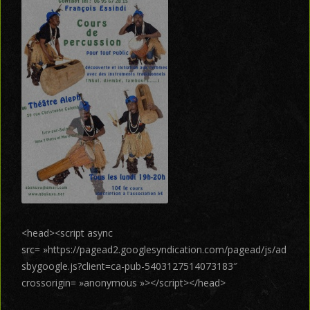
<head><script async
src= »https://pagead2.googlesyndication.com/pagead/js/ad
sbygoogle.js?client=ca-pub-5403127514073183″
crossorigin= »anonymous »></script></head>