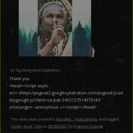
Cd Tag Ekang Music Expérience…
Thank you
<head><script async
src= »https://pagead2.googlesyndication.com/pagead/js/ad
sbygoogle.js?client=ca-pub-5403127514073183″
crossorigin= »anonymous »></script></head>
This entry was posted in
Actualité...
,
Instruments
and tagged
Conte
,
mvet
,
TAG
on
05/09/2021
by
François Essindi
.