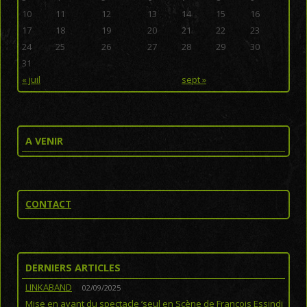
10
11
12
13
14
15
16
17
18
19
20
21
22
23
24
25
26
27
28
29
30
31
« juil
sept »
A VENIR
CONTACT
DERNIERS ARTICLES
LINKABAND
02/09/2025
Mise en avant du spectacle ‘seul en Scène de François Essindi