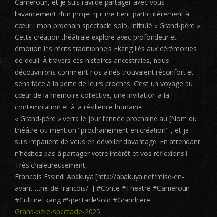
Cameroun, et je suis ravi de partager avec vous
l’avancement d’un projet qui me tient particulièrement à
cœur : mon prochain spectacle solo, intitulé « Grand-père ».
Cette création théâtrale explore avec profondeur et
émotion les récits traditionnels Ekang liés aux cérémonies
de deuil. À travers ces histoires ancestrales, nous
découvrirons comment nos aînés trouvaient réconfort et
sens face à la perte de leurs proches. C’est un voyage au
cœur de la mémoire collective, une invitation à la
contemplation et à la résilience humaine.
« Grand-père » verra le jour l’année prochaine au [Nom du
théâtre ou mention "prochainement en création"], et je
suis impatient de vous en dévoiler davantage. En attendant,
n’hésitez pas à partager votre intérêt et vos réflexions !
Très chaleureusement,
François Essindi Abakuya [http://abakuya.net/mise-en-
avant-…ne-de-francois/ ] #Conte #Théâtre #Cameroun
#CultureEkang #SpectacleSolo #Grandpere
Grand-père-spectacle-2025