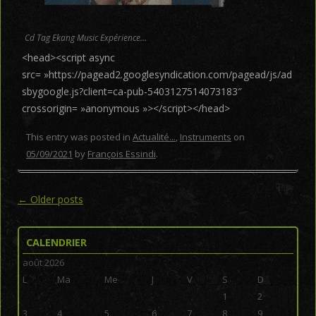
Cd Tag Ekang Music Expérience…
<head><script async
src= »https://pagead2.googlesyndication.com/pagead/js/ad
sbygoogle.js?client=ca-pub-5403127514073183″
crossorigin= »anonymous »></script></head>
This entry was posted in
Actualité...
,
Instruments
on
05/09/2021
by
François Essindi
.
Post navigation
←
Older posts
CALENDRIER
août 2026
L
Ma
Me
J
V
S
D
1
2
3
4
5
6
7
8
9