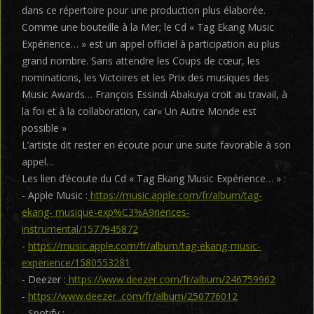
dans ce répertoire pour une production plus élaborée.
Comme une bouteille à la Mer; le Cd « Tag Ekang Music
Expérience… » est un appel officiel à participation au plus
grand nombre. Sans attendre les Coups de cœur, les
nominations, les Victoires et les Prix des musiques des
Music Awards… François Essindi Abakuya croit au travail, à
la foi et à la collaboration, car« Un Autre Monde est
possible »
L’artiste dit rester en écoute pour une suite favorable à son
appel…
Les lien d’écoute du Cd « Tag Ekang Music Expérience… » :
- Apple Music :
https://music.apple.com/fr/album/tag-
ekang- musique-exp%C3%A9riences-
instrumental/1577945872
-
https://music.apple.com/fr/album/tag-ekang-music-
experience/1580553281
- Deezer :
https://www.deezer.com/fr/album/246759962
-
https://www.deezer .com/fr/album/250776012
- Spotify :