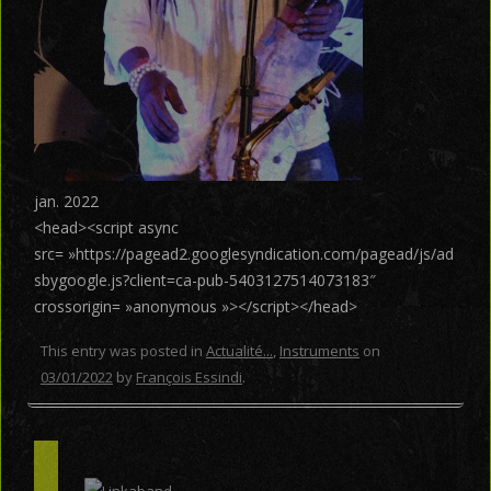
jan. 2022
<head><script async
src= »https://pagead2.googlesyndication.com/pagead/js/ad
sbygoogle.js?client=ca-pub-5403127514073183″
crossorigin= »anonymous »></script></head>
This entry was posted in
Actualité...
,
Instruments
on
03/01/2022
by
François Essindi
.