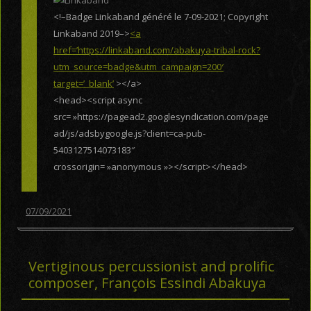
<!–Badge Linkaband généré le 7-09-2021; Copyright
Linkaband 2019–>
<a
href=’https://linkaband.com/abakuya-tribal-rock?
utm_source=badge&utm_campaign=200′
target=’_blank’
></a>
<head><script async
src= »https://pagead2.googlesyndication.com/page
ad/js/adsbygoogle.js?client=ca-pub-
5403127514073183″
crossorigin= »anonymous »></script></head>
07/09/2021
Vertiginous percussionist and prolific
composer, François Essindi Abakuya