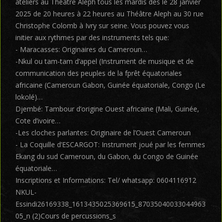
ateliers au Théâtre Aleph tous les mardis dès le 28 janvier
2025 de 20 heures à 22 heures au Théâtre Aleph au 30 rue
Christophe Colomb à Ivry sur seine. Vous pouvez vous
initier aux rythmes par des instruments tels que:
- Maracasses: Originaires du Cameroun…
-Nkul ou tam-tam d’appel (Instrument de musique et de
communication des peuples de la fprêt équatoriales
africaine (Cameroun Gabon, Guinée équatoriale, Congo (Le
lokolé)…
Djembé: Tambour d’origine Ouest africaine (Mali, Guinée,
Cote d’ivoire…
-Les cloches parlantes: Originaire de l’Ouest Cameroun
- La Coquille d’ESCARGOT: Instrument joué par les femmes
Ekang du sud Cameroun, du Gabon, du Congo de Guinée
équatoriale…
Inscriptions et Informations: Tel/ whatsapp: 0604116912
NKUL-
Essindi26169338_1613435025369615_87035040033044963
05_n (2)Cours de percussions_s