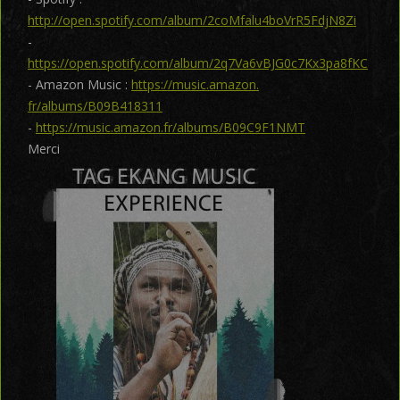
http://open.spotify.com/album/2coMfalu4boVrR5FdjN8Zi
-
https://open.spotify.com/album/2q7Va6vBJG0c7Kx3pa8fKC
- Amazon Music :
https://music.amazon.
fr/albums/B09B418311
-
https://music.amazon.fr/albums/B09C9F1NMT
Merci