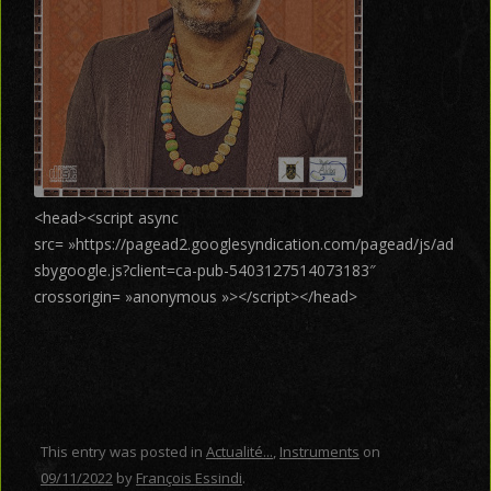
<head><script async
src= »https://pagead2.googlesyndication.com/pagead/js/ad
sbygoogle.js?client=ca-pub-5403127514073183″
crossorigin= »anonymous »></script></head>
This entry was posted in
Actualité...
,
Instruments
on
09/11/2022
by
François Essindi
.