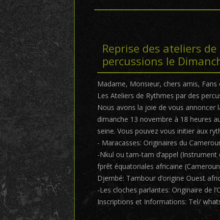
Reprise des ateliers d
percussions le Dimanc
Madame, Monsieur, chers amis, Fans e
Les Ateliers de Rythmes par des perc
Nous avons la joie de vous annoncer la
dimanche 13 novembre à 18 heures au 
seine. Vous pouvez vous initier aux ry
- Maracasses: Originaires du Camero
-Nkul ou tam-tam d’appel (Instrument
fprêt équatoriales africaine (Camerou
Djembé: Tambour d’origine Ouest africa
-Les cloches parlantes: Originaire de 
Inscriptions et Informations: Tel/ wh