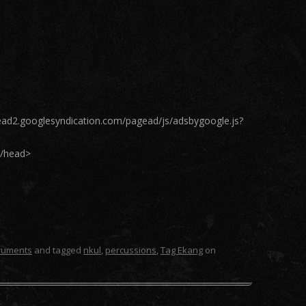
gead2.googlesyndication.com/pagead/js/adsbygoogle.js?
</head>
truments
and tagged
nkul
,
percussions
,
Tag Ekang
on