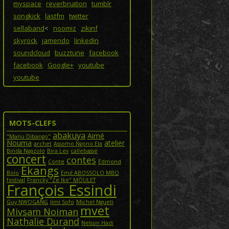
myspace
reverbnation
tumblr
songkick
lastfm
twitter
sellaband
<
noomiz
zikinf
skyrock
jamendo
linkedin
soundcloud
buzztune
facebook
facebook
Google+
youtube
youtube
MOTS-CLEFS
abakuya
Aimé
"Manu Dibango"
Nouma
atelier
archet
Assomo Ngono Ela
Binda Ngazolo
Bira Lev
callebasse
concert
contes
Conte
Edmond
Ekangs
Bolo
Emil ABOSSOLO MBO
festival
Francky "Ze Ike" MOULET
François Essindi
Guy NWOGANG
Jimi Sofo
Michel Ngueti
mvet
Mivsam Noiman
Nathalie Durand
Nelson Hadi