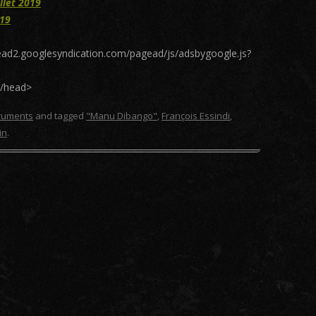
llet 2019
019
gead2.googlesyndication.com/pagead/js/adsbygoogle.js?
</head>
truments
and tagged
"Manu Dibango"
,
François Essindi
,
in
.