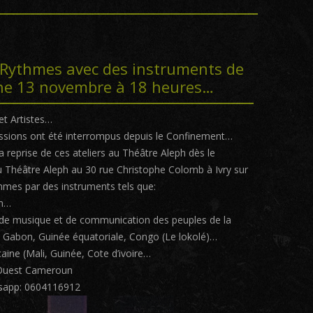
e Rythmes avec des instruments de
he 13 novembre à 18 heures…
t Artistes…
ussions ont été interrompus depuis le Confinement…
 reprise de ces ateliers au Théâtre Aleph dès le
Théâtre Aleph au 30 rue Christophe Colomb à Ivry sur
thmes par des instruments tels que:
un…
 de musique et de communication des peuples de la
n Gabon, Guinée équatoriale, Congo (Le lokolé)…
ine (Mali, Guinée, Cote d’ivoire…
l’Ouest Cameroun
atsapp: 0604116912