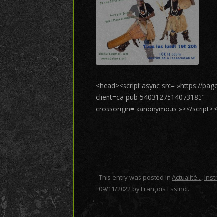
<head><script async src= »https://pa
client=ca-pub-5403127514073183″
crossorigin= »anonymous »></script>
This entry was posted in
Actualité...
,
Ins
09/11/2022
by
François Essindi
.