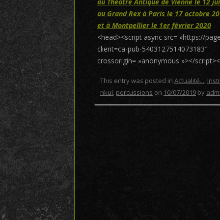
au Théatre Antique de Vienne le 12 jui
au Grand Rex à Paris le 17 octobre 2
et à Montpellier le 1er février 2020
<head><script async src= »https://pa
client=ca-pub-5403127514073183″
crossorigin= »anonymous »></script>
This entry was posted in
Actualité...
,
Ins
nkul
,
percussions
on
10/07/2019
by
adm