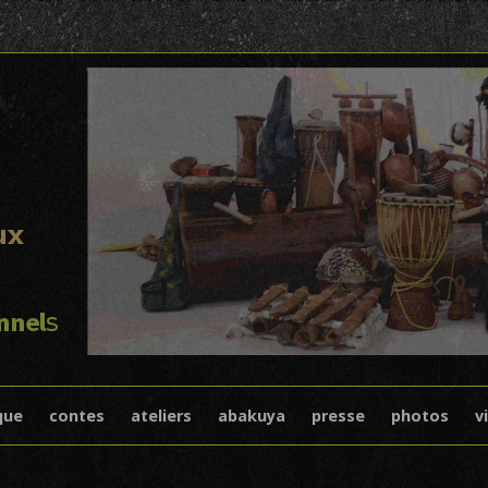
I
Skip to content
que
contes
ateliers
abakuya
presse
photos
v