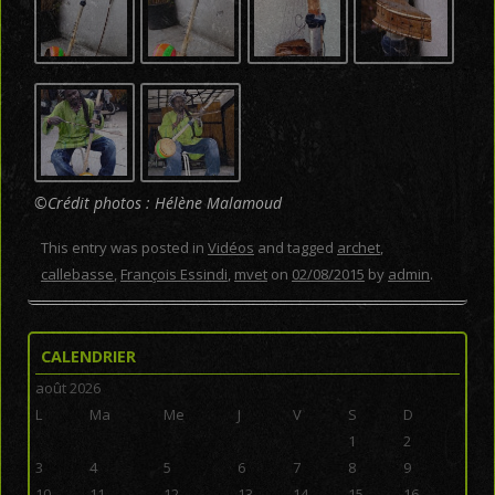
©Crédit photos : Hélène Malamoud
This entry was posted in
Vidéos
and tagged
archet
,
callebasse
,
François Essindi
,
mvet
on
02/08/2015
by
admin
.
CALENDRIER
août 2026
L
Ma
Me
J
V
S
D
1
2
3
4
5
6
7
8
9
10
11
12
13
14
15
16