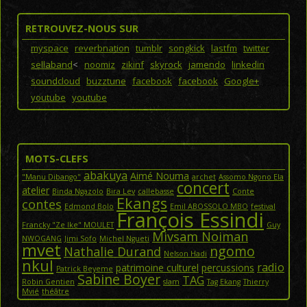
RETROUVEZ-NOUS SUR
myspace
reverbnation
tumblr
songkick
lastfm
twitter
sellaband
<
noomiz
zikinf
skyrock
jamendo
linkedin
soundcloud
buzztune
facebook
facebook
Google+
youtube
youtube
MOTS-CLEFS
abakuya
Aimé Nouma
"Manu Dibango"
archet
Assomo Ngono Ela
concert
atelier
Binda Ngazolo
Bira Lev
callebasse
Conte
Ekangs
contes
Edmond Bolo
Emil ABOSSOLO MBO
festival
François Essindi
Francky "Ze Ike" MOULET
Guy
Mivsam Noiman
NWOGANG
Jimi Sofo
Michel Ngueti
mvet
ngomo
Nathalie Durand
Nelson Hadi
nkul
radio
patrimoine culturel
percussions
Patrick Beyeme
Sabine Boyer
TAG
Robin Gentien
slam
Tag Ekang
Thierry
Mvié
théâtre