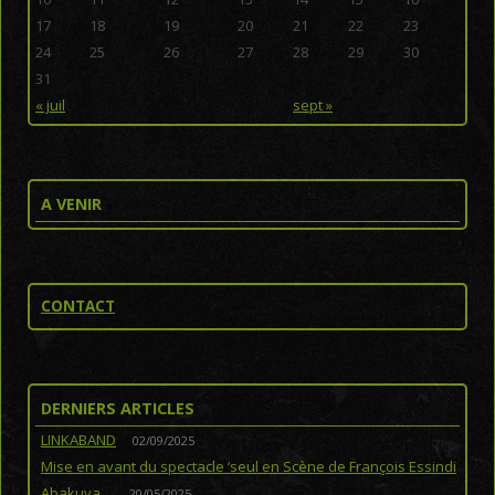
17
18
19
20
21
22
23
24
25
26
27
28
29
30
31
« juil
sept »
A VENIR
CONTACT
DERNIERS ARTICLES
LINKABAND
02/09/2025
Mise en avant du spectacle ‘seul en Scène de François Essindi
Abakuya…
20/05/2025