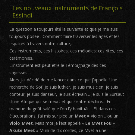
Les nouveaux instruments de François
Essindi
La question a toujours été la suivante et que je me suis
toujours posée : Comment faire traverser les âges et les
espaces à travers notre culture,…
Ces instruments, ces histoires, ces mélodies; ces rites, ces
cérémonies…
L’instrument est peut être le Témoignage des ces
sagesses…
Alors j’ai décidé de me lancer dans ce que j’appelle ‘Une
recherche de Soi’. Je suis luthier, je suis musicien, je suis
conteur, je suis danseur, je suis écrivain… je suis le Sursaut
d’une Afrique qui se meurt et qui s’entre-déchire… En
manque du goût salé que l’on l’y habituât… Et dans ces
élucubrations; J’ai mis sur pied un
Mvet
= Violon… ou un
Violo_Mvet
. Mais moi je l’est appelé «
Le Mvet Fou
»
Akute Mvet
» Muni de dix cordes, ce Mvet à une