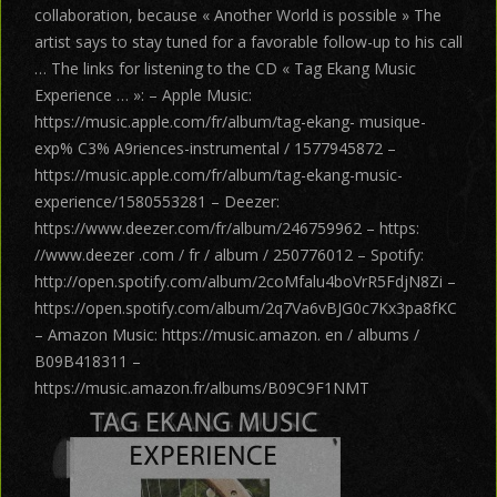
collaboration, because « Another World is possible » The
artist says to stay tuned for a favorable follow-up to his call
… The links for listening to the CD « Tag Ekang Music
Experience … »: – Apple Music:
https://music.apple.com/fr/album/tag-ekang- musique-
exp% C3% A9riences-instrumental / 1577945872 –
https://music.apple.com/fr/album/tag-ekang-music-
experience/1580553281 – Deezer:
https://www.deezer.com/fr/album/246759962 – https:
//www.deezer .com / fr / album / 250776012 – Spotify:
http://open.spotify.com/album/2coMfalu4boVrR5FdjN8Zi –
https://open.spotify.com/album/2q7Va6vBJG0c7Kx3pa8fKC
– Amazon Music: https://music.amazon. en / albums /
B09B418311 –
https://music.amazon.fr/albums/B09C9F1NMT