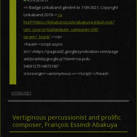
<!–Badge Linkaband généré le 7-09-2021; Copyright
Linkaband 2019–>
<a
href=’https://linkaband.com/abakuya-tribal-rock?
utm_source=badge&utm_campaign=200′
target=’_blank’
></a>
<head><script async
src= »https://pagead2.googlesyndication.com/page
ad/js/adsbygoogle.js?client=ca-pub-
5403127514073183″
crossorigin= »anonymous »></script></head>
07/09/2021
Vertiginous percussionist and prolific
composer, François Essindi Abakuya