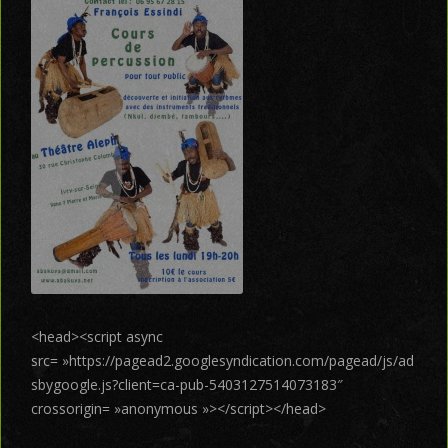
<head><script async
src= »https://pagead2.googlesyndication.com/pagead/js/ad
sbygoogle.js?client=ca-pub-5403127514073183″
crossorigin= »anonymous »></script></head>