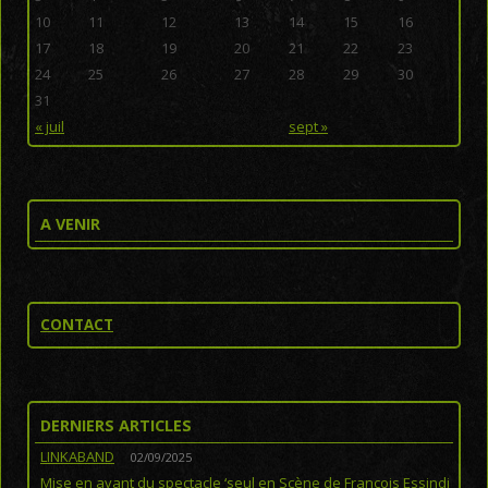
10
11
12
13
14
15
16
17
18
19
20
21
22
23
24
25
26
27
28
29
30
31
« juil
sept »
A VENIR
CONTACT
DERNIERS ARTICLES
LINKABAND
02/09/2025
Mise en avant du spectacle ‘seul en Scène de François Essindi