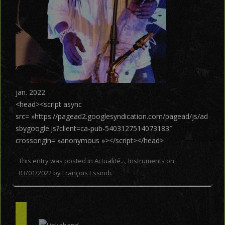
jan. 2022
<head><script async
src= »https://pagead2.googlesyndication.com/pagead/js/ad
sbygoogle.js?client=ca-pub-5403127514073183″
crossorigin= »anonymous »></script></head>
This entry was posted in
Actualité...
,
Instruments
on
03/01/2022
by
François Essindi
.