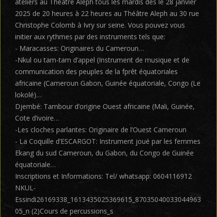
ateliers au Théâtre Aleph tous les mardis dès le 28 janvier
2025 de 20 heures à 22 heures au Théâtre Aleph au 30 rue
Christophe Colomb à Ivry sur seine. Vous pouvez vous
initier aux rythmes par des instruments tels que:
- Maracasses: Originaires du Cameroun…
-Nkul ou tam-tam d’appel (Instrument de musique et de
communication des peuples de la fprêt équatoriales
africaine (Cameroun Gabon, Guinée équatoriale, Congo (Le
lokolé)…
Djembé: Tambour d’origine Ouest africaine (Mali, Guinée,
Cote d’ivoire…
-Les cloches parlantes: Originaire de l’Ouest Cameroun
- La Coquille d’ESCARGOT: Instrument joué par les femmes
Ekang du sud Cameroun, du Gabon, du Congo de Guinée
équatoriale…
Inscriptions et Informations: Tel/ whatsapp: 0604116912
NKUL-
Essindi26169338_1613435025369615_87035040033044963
05_n (2)Cours de percussions_s