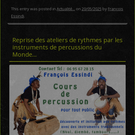
This entry was posted in
Actualité...
on
20/05/2025
by
François
Essindi
.
Reprise des ateliers de rythmes par les
instruments de percussions du
Monde…