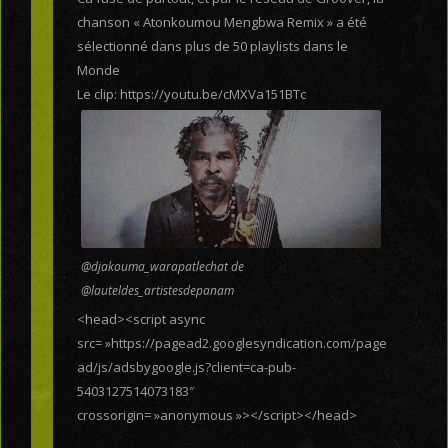
chanson « Atonkoumou Mengbwa Remix » a été
sélectionné dans plus de 50 playlists dans le
Monde
Le clip: https://youtu.be/cMXVa151BTc
@djakouma_warapatlechat de
@lauteldes_artistesdepanam
<head><script async
src= »https://pagead2.googlesyndication.com/page
ad/js/adsbygoogle.js?client=ca-pub-
5403127514073183″
crossorigin= »anonymous »></script></head>