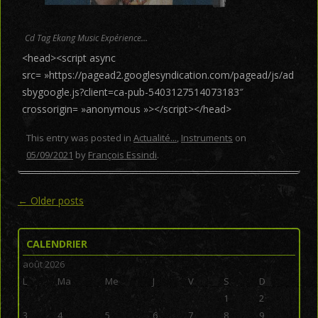
Cd Tag Ekang Music Expérience…
<head><script async
src= »https://pagead2.googlesyndication.com/pagead/js/ad
sbygoogle.js?client=ca-pub-5403127514073183″
crossorigin= »anonymous »></script></head>
This entry was posted in
Actualité...
,
Instruments
on
05/09/2021
by
François Essindi
.
Post navigation
←
Older posts
CALENDRIER
août 2026
L
Ma
Me
J
V
S
D
1
2
3
4
5
6
7
8
9