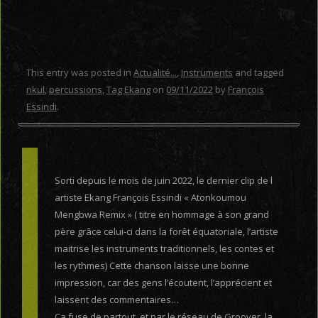
This entry was posted in
Actualité...
,
Instruments
and tagged
nkul
,
percussions
,
Tag Ekang
on
09/11/2022
by
François
Essindi
.
Sorti depuis le mois de juin 2022, le dernier clip de l
artiste Ekang François Essindi « Atonkoumou
Mengbwa Remix » ( titre en hommage à son grand
père grâce celui-ci dans la forêt équatoriale, l’artiste
maitrise les instruments traditionnels, les contes et
les rythmes) Cette chanson laisse une bonne
impression, car des gens l’écoutent, l’apprécient et
laissent des commentaires…
Ca fuse de partout, et par le réseau de Groover, la