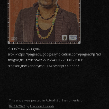
<head><script async
src= »https://pagead2.googlesyndication.com/pagead/js/ad
sbygoogle.js?client=ca-pub-5403127514073183″
crossorigin= »anonymous »></script></head>
This entry was posted in
Actualité...
,
Instruments
on
09/11/2022
by
François Essindi
.