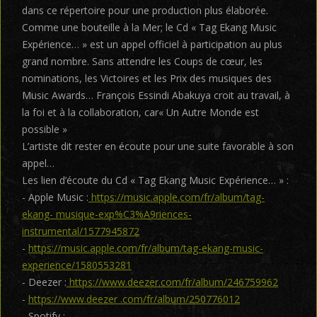
dans ce répertoire pour une production plus élaborée.
Comme une bouteille à la Mer; le Cd « Tag Ekang Music
Expérience… » est un appel officiel à participation au plus
grand nombre. Sans attendre les Coups de cœur, les
nominations, les Victoires et les Prix des musiques des
Music Awards… François Essindi Abakuya croit au travail, à
la foi et à la collaboration, car« Un Autre Monde est
possible »
L’artiste dit rester en écoute pour une suite favorable à son
appel…
Les lien d’écoute du Cd « Tag Ekang Music Expérience… » :
- Apple Music :
https://music.apple.com/fr/album/tag-
ekang- musique-exp%C3%A9riences-
instrumental/1577945872
-
https://music.apple.com/fr/album/tag-ekang-music-
experience/1580553281
- Deezer :
https://www.deezer.com/fr/album/246759962
-
https://www.deezer .com/fr/album/250776012
- Spotify :