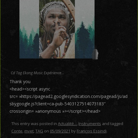
Cd Tag Ekang Music Expérience…
Thank you
<head><script async
src= »https://pagead2.googlesyndication.com/pagead/js/ad
sbygoogle.js?client=ca-pub-5403127514073183″
crossorigin= »anonymous »></script></head>
This entry was posted in
Actualité...
,
Instruments
and tagged
Conte
,
mvet
,
TAG
on
05/09/2021
by
François Essindi
.