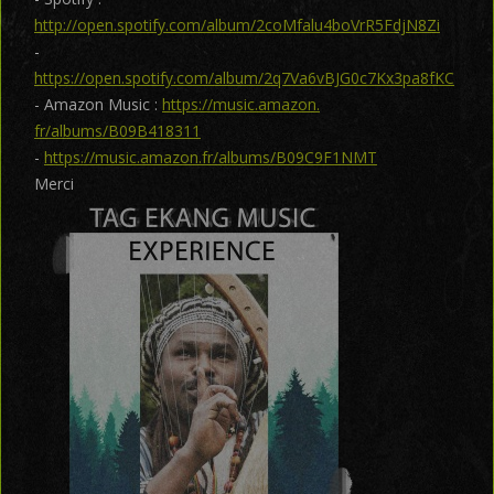
http://open.spotify.com/album/2coMfalu4boVrR5FdjN8Zi
-
https://open.spotify.com/album/2q7Va6vBJG0c7Kx3pa8fKC
- Amazon Music :
https://music.amazon.
fr/albums/B09B418311
-
https://music.amazon.fr/albums/B09C9F1NMT
Merci