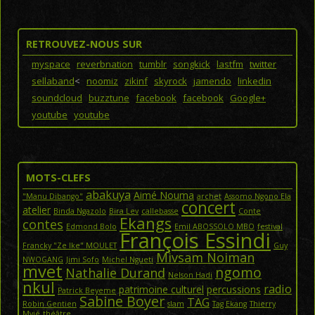
RETROUVEZ-NOUS SUR
myspace
reverbnation
tumblr
songkick
lastfm
twitter
sellaband
<
noomiz
zikinf
skyrock
jamendo
linkedin
soundcloud
buzztune
facebook
facebook
Google+
youtube
youtube
MOTS-CLEFS
abakuya
Aimé Nouma
"Manu Dibango"
archet
Assomo Ngono Ela
concert
atelier
Binda Ngazolo
Bira Lev
callebasse
Conte
Ekangs
contes
Edmond Bolo
Emil ABOSSOLO MBO
festival
François Essindi
Francky "Ze Ike" MOULET
Guy
Mivsam Noiman
NWOGANG
Jimi Sofo
Michel Ngueti
mvet
ngomo
Nathalie Durand
Nelson Hadi
nkul
radio
patrimoine culturel
percussions
Patrick Beyeme
Sabine Boyer
TAG
Robin Gentien
slam
Tag Ekang
Thierry
Mvié
théâtre