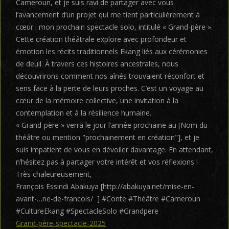
Cameroun, et je suis ravi de partager avec vous
l’avancement d’un projet qui me tient particulièrement à
cœur : mon prochain spectacle solo, intitulé « Grand-père ».
Cette création théâtrale explore avec profondeur et
émotion les récits traditionnels Ekang liés aux cérémonies
de deuil. À travers ces histoires ancestrales, nous
découvrirons comment nos aînés trouvaient réconfort et
sens face à la perte de leurs proches. C’est un voyage au
cœur de la mémoire collective, une invitation à la
contemplation et à la résilience humaine.
« Grand-père » verra le jour l’année prochaine au [Nom du
théâtre ou mention "prochainement en création"], et je
suis impatient de vous en dévoiler davantage. En attendant,
n’hésitez pas à partager votre intérêt et vos réflexions !
Très chaleureusement,
François Essindi Abakuya [http://abakuya.net/mise-en-
avant-…ne-de-francois/ ] #Conte #Théâtre #Cameroun
#CultureEkang #SpectacleSolo #Grandpere
Grand-père-spectacle-2025