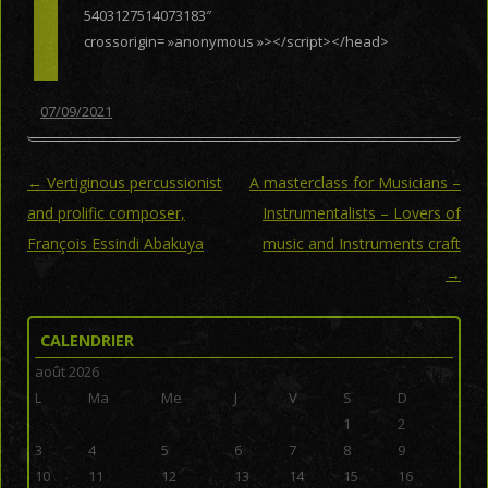
5403127514073183″
crossorigin= »anonymous »></script></head>
07/09/2021
Post navigation
←
Vertiginous percussionist
A masterclass for Musicians –
and prolific composer,
Instrumentalists – Lovers of
François Essindi Abakuya
music and Instruments craft
→
CALENDRIER
août 2026
L
Ma
Me
J
V
S
D
1
2
3
4
5
6
7
8
9
10
11
12
13
14
15
16