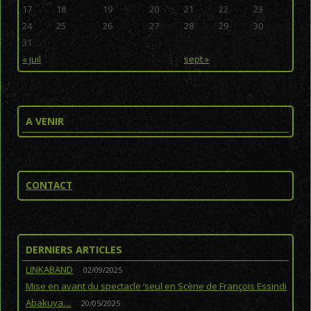
17
18
19
20
21
22
23
24
25
26
27
28
29
30
31
« juil
sept »
A VENIR
CONTACT
DERNIERS ARTICLES
LINKABAND
02/09/2025
Mise en avant du spectacle ‘seul en Scène de François Essindi
Abakuya…
20/05/2025