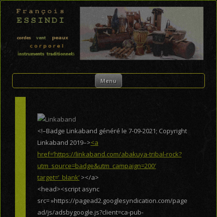
FRANÇOIS ESSINDI
Skip to content
Menu
<!–Badge Linkaband généré le 7-09-2021; Copyright
Linkaband 2019–>
<a
href=’https://linkaband.com/abakuya-tribal-rock?
utm_source=badge&utm_campaign=200′
target=’_blank’
></a>
<head><script async
src= »https://pagead2.googlesyndication.com/page
ad/js/adsbygoogle.js?client=ca-pub-