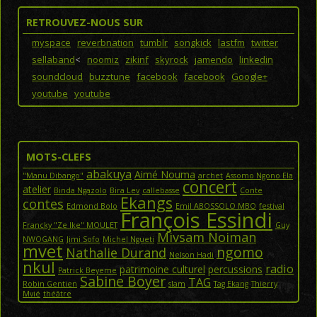
RETROUVEZ-NOUS SUR
myspace
reverbnation
tumblr
songkick
lastfm
twitter
sellaband
<
noomiz
zikinf
skyrock
jamendo
linkedin
soundcloud
buzztune
facebook
facebook
Google+
youtube
youtube
MOTS-CLEFS
abakuya
Aimé Nouma
"Manu Dibango"
archet
Assomo Ngono Ela
concert
atelier
Binda Ngazolo
Bira Lev
callebasse
Conte
Ekangs
contes
Edmond Bolo
Emil ABOSSOLO MBO
festival
François Essindi
Francky "Ze Ike" MOULET
Guy
Mivsam Noiman
NWOGANG
Jimi Sofo
Michel Ngueti
mvet
ngomo
Nathalie Durand
Nelson Hadi
nkul
radio
patrimoine culturel
percussions
Patrick Beyeme
Sabine Boyer
TAG
Robin Gentien
slam
Tag Ekang
Thierry
Mvié
théâtre