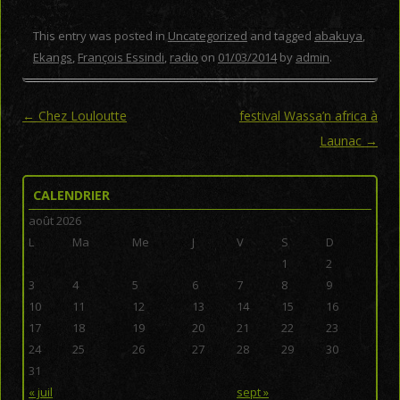
This entry was posted in
Uncategorized
and tagged
abakuya
,
Ekangs
,
François Essindi
,
radio
on
01/03/2014
by
admin
.
Post navigation
←
Chez Louloutte
festival Wassa’n africa à
Launac
→
CALENDRIER
août 2026
L
Ma
Me
J
V
S
D
1
2
3
4
5
6
7
8
9
10
11
12
13
14
15
16
17
18
19
20
21
22
23
24
25
26
27
28
29
30
31
« juil
sept »