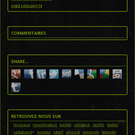
CHEZ LOULOUTTE
COMMENTAIRES
SHARE…
RETROUVEZ-NOUS SUR
myspace
reverbnation
tumblr
songkick
lastfm
twitter
sellaband
<
noomiz
zikinf
skyrock
jamendo
linkedin