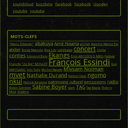
soundcloud
buzztune
facebook
facebook
Google+
youtube
youtube
MOTS-CLEFS
abakuya
Aimé Nouma
"Manu Dibango"
archet
Assomo Ngono Ela
concert
atelier
Binda Ngazolo
Bira Lev
callebasse
Conte
Ekangs
contes
Edmond Bolo
Emil ABOSSOLO MBO
festival
François Essindi
Francky "Ze Ike" MOULET
Guy
Mivsam Noiman
NWOGANG
Jimi Sofo
Michel Ngueti
mvet
ngomo
Nathalie Durand
Nelson Hadi
nkul
radio
patrimoine culturel
percussions
Patrick Beyeme
Sabine Boyer
TAG
Robin Gentien
slam
Tag Ekang
Thierry
Mvié
théâtre