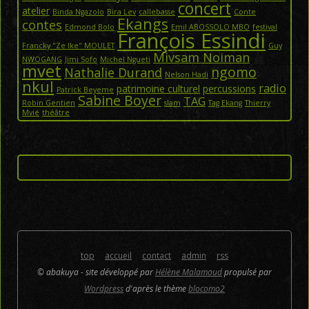
concert
atelier
Binda Ngazolo
Bira Lev
callebasse
Conte
Ekangs
contes
Edmond Bolo
Emil ABOSSOLO MBO
festival
François Essindi
Francky "Ze Ike" MOULET
Guy
Mivsam Noiman
NWOGANG
Jimi Sofo
Michel Ngueti
mvet
ngomo
Nathalie Durand
Nelson Hadi
nkul
radio
patrimoine culturel
percussions
Patrick Beyeme
Sabine Boyer
TAG
Robin Gentien
slam
Tag Ekang
Thierry
Mvié
théâtre
top
accueil
contact
admin
rss
© abakuya - site développé par
Hélène Malamoud
propulsé par
Wordpress
d'après le thème
blocomo2