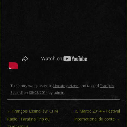
This entry was posted in
Uncategorized
and tagged
François
Essindi
on
08/08/2014
by
admin
.
Post navigation
←
François Essindi sur CFM
FIC Maroc 2014 – Festival
Radio : Farafina Trip du
International du conte
→
26/02/2014