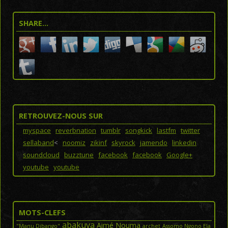
SHARE…
RETROUVEZ-NOUS SUR
myspace
reverbnation
tumblr
songkick
lastfm
twitter
sellaband
<
noomiz
zikinf
skyrock
jamendo
linkedin
soundcloud
buzztune
facebook
facebook
Google+
youtube
youtube
MOTS-CLEFS
abakuya
Aimé Nouma
"Manu Dibango"
archet
Assomo Ngono Ela