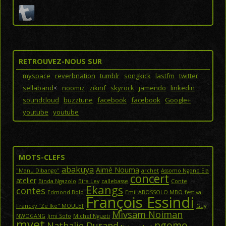
RETROUVEZ-NOUS SUR
myspace
reverbnation
tumblr
songkick
lastfm
twitter
sellaband
<
noomiz
zikinf
skyrock
jamendo
linkedin
soundcloud
buzztune
facebook
facebook
Google+
youtube
youtube
MOTS-CLEFS
abakuya
Aimé Nouma
"Manu Dibango"
archet
Assomo Ngono Ela
concert
atelier
Binda Ngazolo
Bira Lev
callebasse
Conte
Ekangs
contes
Edmond Bolo
Emil ABOSSOLO MBO
festival
François Essindi
Francky "Ze Ike" MOULET
Guy
Mivsam Noiman
NWOGANG
Jimi Sofo
Michel Ngueti
mvet
ngomo
Nathalie Durand