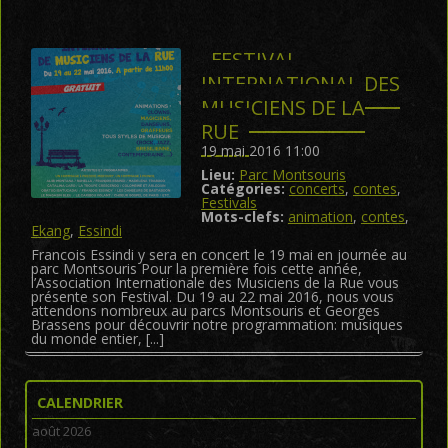
FESTIVAL
INTERNATIONAL DES
MUSICIENS DE LA
RUE
19 mai 2016 11:00
Lieu:
Parc Montsouris
Catégories:
concerts
,
contes
,
Festivals
Mots-clefs:
animation
,
contes
,
Ekang
,
Essindi
Francois Essindi y sera en concert le 19 mai en journée au
parc Montsouris Pour la première fois cette année,
l’Association Internationale des Musiciens de la Rue vous
présente son Festival. Du 19 au 22 mai 2016, nous vous
attendons nombreux au parcs Montsouris et Georges
Brassens pour découvrir notre programmation: musiques
du monde entier, [...]
CALENDRIER
août 2026