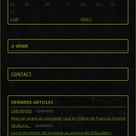
24
25
26
27
28
29
30
31
« juil
sept »
A VENIR
CONTACT
DERNIERS ARTICLES
LINKABAND
02/09/2025
Mise en avant du spectacle ‘seul en Scène de François Essindi
Abakuya…
20/05/2025
Les instruments de musique au service de l’éducation :