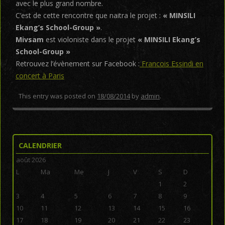
avec le plus grand nombre.
C’est de cette rencontre que naitra le projet :
« MINSILI
Ekang’s School-Group »
.
Mivsam
est violoniste dans le projet
« MINSILI Ekang’s
School-Group »
Retrouvez l’évènement sur Facebook :
Francois Essindi en
concert à Paris
This entry was posted on
18/08/2014
by
admin
.
Post navigation
CALENDRIER
août 2026
L
Ma
Me
J
V
S
D
1
2
3
4
5
6
7
8
9
10
11
12
13
14
15
16
17
18
19
20
21
22
23