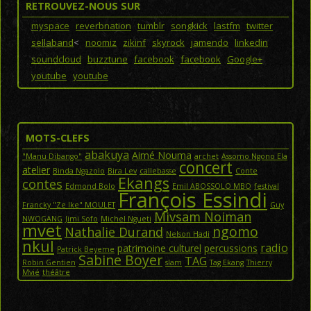
RETROUVEZ-NOUS SUR
myspace
reverbnation
tumblr
songkick
lastfm
twitter
sellaband
<
noomiz
zikinf
skyrock
jamendo
linkedin
soundcloud
buzztune
facebook
facebook
Google+
youtube
youtube
MOTS-CLEFS
abakuya
Aimé Nouma
"Manu Dibango"
archet
Assomo Ngono Ela
concert
atelier
Binda Ngazolo
Bira Lev
callebasse
Conte
Ekangs
contes
Edmond Bolo
Emil ABOSSOLO MBO
festival
François Essindi
Francky "Ze Ike" MOULET
Guy
Mivsam Noiman
NWOGANG
Jimi Sofo
Michel Ngueti
mvet
ngomo
Nathalie Durand
Nelson Hadi
nkul
radio
patrimoine culturel
percussions
Patrick Beyeme
Sabine Boyer
TAG
Robin Gentien
slam
Tag Ekang
Thierry
Mvié
théâtre