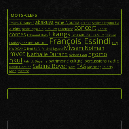
MOTS-CLEFS
abakuya
Aimé Nouma
"Manu Dibango"
archet
Assomo Ngono Ela
concert
atelier
Binda Ngazolo
Bira Lev
callebasse
Conte
Ekangs
contes
Edmond Bolo
Emil ABOSSOLO MBO
festival
François Essindi
Francky "Ze Ike" MOULET
Guy
Mivsam Noiman
NWOGANG
Jimi Sofo
Michel Ngueti
mvet
ngomo
Nathalie Durand
Nelson Hadi
nkul
radio
patrimoine culturel
percussions
Patrick Beyeme
Sabine Boyer
TAG
Robin Gentien
slam
Tag Ekang
Thierry
Mvié
théâtre