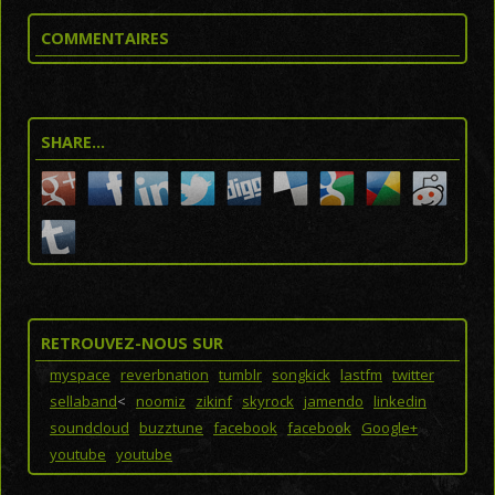
COMMENTAIRES
SHARE…
RETROUVEZ-NOUS SUR
myspace
reverbnation
tumblr
songkick
lastfm
twitter
sellaband
<
noomiz
zikinf
skyrock
jamendo
linkedin
soundcloud
buzztune
facebook
facebook
Google+
youtube
youtube