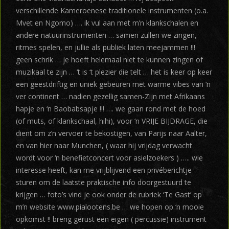
verschillende Kameroenese traditionele instrumenten (o.a.
Mvet en Ngomo) …. ik vul aan met m’n klankschalen en
andere natuurinstrumenten … samen zullen we zingen,
ritmes spelen, en jullie als publiek laten meejammen !!!
geen schrik … je hoeft helemaal niet te kunnen zingen of
muzikaal te zijn … ‘t is ‘t plezier die telt … het is keer op keer
een geestdriftig en uniek gebeuren met warme vibes van ‘n
ver continent … nadien gezellig samen-Zijn met Afrikaans
hapje en ‘n Baobabsapje !!! …. we gaan rond met de hoed
(of muts, of klankschaal, hihi), voor ‘n VRIJE BIJDRAGE, die
dient om z’n vervoer te bekostigen, van Parijs naar Aalter,
en van hier naar Munchen, ( waar hij vrijdag verwacht
wordt voor ‘n benefietconcert voor asielzoekers ) ….. wie
interesse heeft, kan me vrijblijvend een privéberichtje
sturen om de laatste praktische info doorgestuurd te
krijgen … foto’s vind je ook onder de rubriek ‘Te Gast’ op
m’n website www.pialootens.be … we hopen op ‘n mooie
opkomst !! breng gerust een eigen ( percussie) instrument