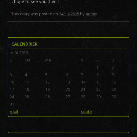
… hope to see you then !!!
This entry was posted on
24/11/2015
by
admin
.
Post navigation
CALENDRIER
août 2026
L
Ma
Me
J
V
S
D
1
2
3
4
5
6
7
8
9
10
11
12
13
14
15
16
17
18
19
20
21
22
23
24
25
26
27
28
29
30
31
« juil
sept »