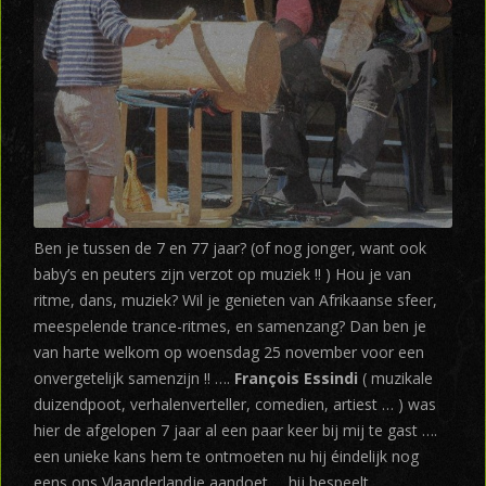
Ben je tussen de 7 en 77 jaar? (of nog jonger, want ook
baby’s en peuters zijn verzot op muziek !! ) Hou je van
ritme, dans, muziek? Wil je genieten van Afrikaanse sfeer,
meespelende trance-ritmes, en samenzang? Dan ben je
van harte welkom op woensdag 25 november voor een
onvergetelijk samenzijn !! ….
François Essindi
( muzikale
duizendpoot, verhalenverteller, comedien, artiest … ) was
hier de afgelopen 7 jaar al een paar keer bij mij te gast ….
een unieke kans hem te ontmoeten nu hij éindelijk nog
eens ons Vlaanderlandje aandoet … hij bespeelt