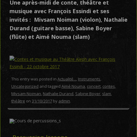
Une après-midi de conte, théâtre et
musique avec
François Essindi
et ses
invités :
Mivsam Noiman
(violon),
Nathalie
Durand
(guitare basse),
Sabine Boyer
(flûte) et
Aimé Nouma
(slam)
This entry was posted in
Actualité...
,
Instruments
,
Uncategorized
and tagged
Aimé Nouma
,
concert
,
contes
,
Mivsam Noiman
,
Nathalie Durand
,
Sabine Boyer
,
slam
,
théâtre
on
31/10/2017
by
admin
.