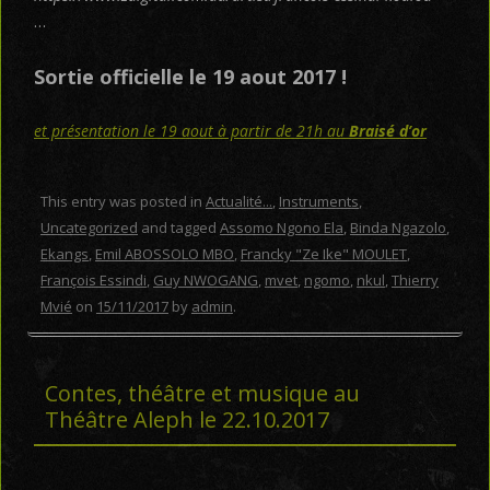
…
Sortie officielle le 19 aout 2017 !
et présentation le 19 aout à partir de 21h au
Braisé d’or
This entry was posted in
Actualité...
,
Instruments
,
Uncategorized
and tagged
Assomo Ngono Ela
,
Binda Ngazolo
,
Ekangs
,
Emil ABOSSOLO MBO
,
Francky "Ze Ike" MOULET
,
François Essindi
,
Guy NWOGANG
,
mvet
,
ngomo
,
nkul
,
Thierry
Mvié
on
15/11/2017
by
admin
.
Contes, théâtre et musique au
Théâtre Aleph le 22.10.2017