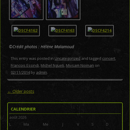
©Crédit photos : Hélène Malamoud
This entry was posted in
Uncategorized
and tagged
concert
,
François Essindi
,
Michel Ngueti
,
Mivsam Noiman
on
02/11/2014
by
admin
.
Post navigation
←
Older posts
CALENDRIER
août 2026
L
Ma
Me
J
V
S
D