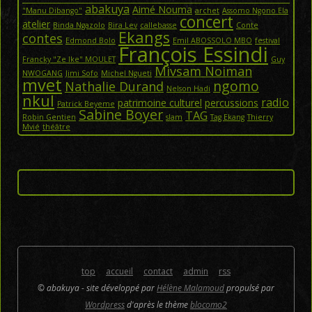
abakuya
Aimé Nouma
"Manu Dibango"
archet
Assomo Ngono Ela
concert
atelier
Binda Ngazolo
Bira Lev
callebasse
Conte
Ekangs
contes
Edmond Bolo
Emil ABOSSOLO MBO
festival
François Essindi
Francky "Ze Ike" MOULET
Guy
Mivsam Noiman
NWOGANG
Jimi Sofo
Michel Ngueti
mvet
ngomo
Nathalie Durand
Nelson Hadi
nkul
radio
patrimoine culturel
percussions
Patrick Beyeme
Sabine Boyer
TAG
Robin Gentien
slam
Tag Ekang
Thierry
Mvié
théâtre
top
accueil
contact
admin
rss
© abakuya - site développé par
Hélène Malamoud
propulsé par
Wordpress
d'après le thème
blocomo2