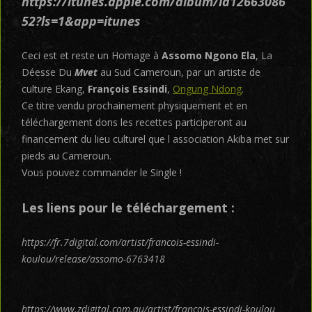
https://itunes.apple.com/album/id12663086
52?ls=1&app=itunes
Ceci est et reste un Homage à
Assomo Ngono Ela
, La
Déesse Du
Mvet
au Sud Cameroun, par un artiste de
culture Ekang,
François Essindi
,
Ongung Ndong
.
Ce titre vendu prochainement physiquement et en
téléchargement dons les recettes participeront au
financement du lieu culturel que l association Akiba met sur
pieds au Cameroun.
Vous pouvez commander le Single !
Les liens pour le téléchargement :
https://fr.7digital.com/artist/francois-essindi-
koulou/release/assomo-6763418
https://www.zdigital.com.au/artist/francois-essindi-koulou