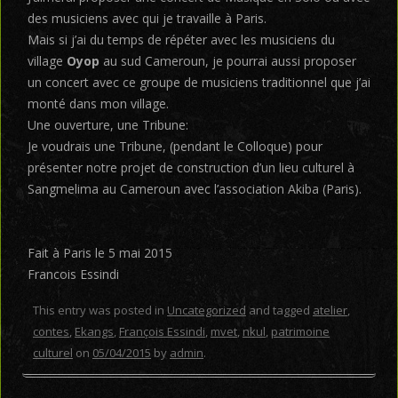
des musiciens avec qui je travaille à Paris.
Mais si j’ai du temps de répéter avec les musiciens du
village
Oyop
au sud Cameroun, je pourrai aussi proposer
un concert avec ce groupe de musiciens traditionnel que j’ai
monté dans mon village.
Une ouverture, une Tribune:
Je voudrais une Tribune, (pendant le Colloque) pour
présenter notre projet de construction d’un lieu culturel à
Sangmelima au Cameroun avec l’association Akiba (Paris).
Fait à Paris le 5 mai 2015
Francois Essindi
This entry was posted in
Uncategorized
and tagged
atelier
,
contes
,
Ekangs
,
François Essindi
,
mvet
,
nkul
,
patrimoine
culturel
on
05/04/2015
by
admin
.