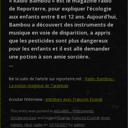
«
Radio Bambou
» est le magazine radio
de Reporterre, pour expliquer l’écologie
aux enfants entre 8 et 12 ans. Aujourd’hui,
Bambou a découvert des instruments de
musique en voie de disparition, a appris
que les pesticides sont plus dangereux
pour les enfants et il est allé demander
une potion à son amie sorcière.
…
lire la suite de l’article sur reporterre.net :
Radio Bambou :
La potion magique de Tarantula
écouter l’interview :
entretien avec François Essindi
This entry was posted in
Actualité...
,
Instruments
,
Uncategorized
and tagged
Ekangs
,
François Essindi
,
mvet
,
ngomo
,
nkul
,
radio
on
13/12/2017
by
admin
.