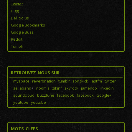
Twitter
Digg
Del.icio.us
Google Bookmarks
Google Buzz
Reddit
Tumblr
RETROUVEZ-NOUS SUR
myspace
reverbnation
tumblr
songkick
lastfm
twitter
sellaband
<
noomiz
zikinf
skyrock
jamendo
linkedin
soundcloud
buzztune
facebook
facebook
Google+
youtube
youtube
MOTS-CLEFS