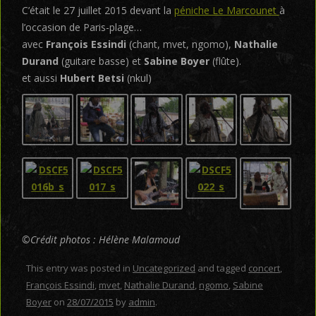
C’était le 27 juillet 2015 devant la
péniche Le Marcounet
à
l’occasion de Paris-plage…
avec
François Essindi
(chant, mvet, ngomo),
Nathalie
Durand
(guitare basse) et
Sabine Boyer
(flûte).
et aussi
Hubert Betsi
(nkul)
©Crédit photos : Hélène Malamoud
This entry was posted in
Uncategorized
and tagged
concert
,
François Essindi
,
mvet
,
Nathalie Durand
,
ngomo
,
Sabine
Boyer
on
28/07/2015
by
admin
.