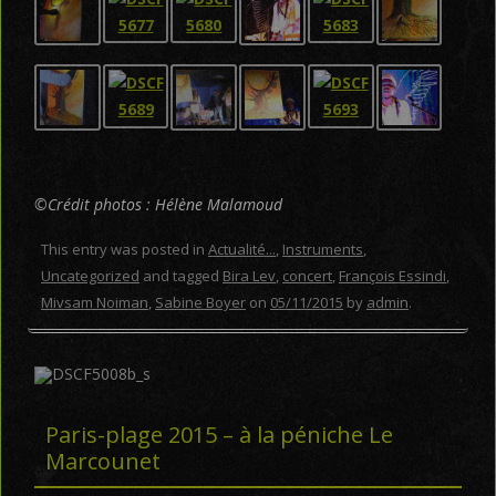
©Crédit photos : Hélène Malamoud
This entry was posted in
Actualité...
,
Instruments
,
Uncategorized
and tagged
Bira Lev
,
concert
,
François Essindi
,
Mivsam Noiman
,
Sabine Boyer
on
05/11/2015
by
admin
.
Paris-plage 2015 – à la péniche Le
Marcounet