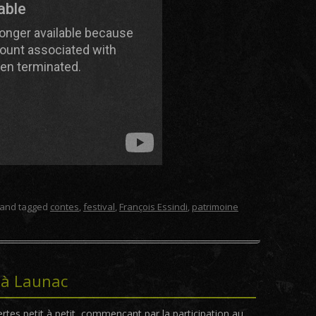
and tagged
contes
,
festival
,
François Essindi
,
patrimoine
a à Launac
ertes petit à petit, commençant par la participation au