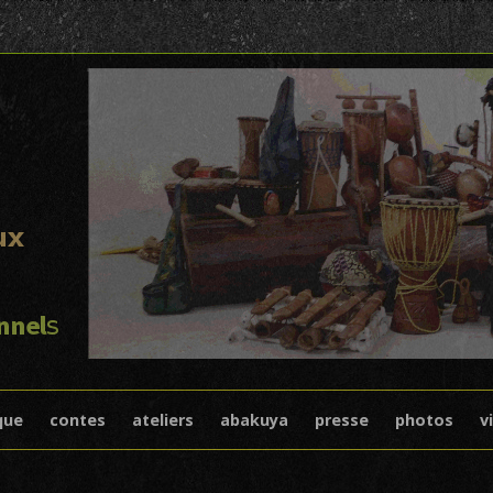
I
Skip to content
que
contes
ateliers
abakuya
presse
photos
v