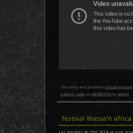
This entry was posted in
Uncategorized
culturel
,
radio
on
08/09/2014
by
admin
.
festival Wassa’n afric
Les activités de l’été 2014 se sont ouv