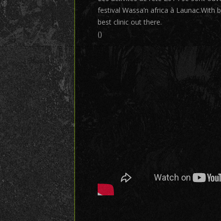
festival Wassa’n africa à Launac.With 
best clinic out there.
()