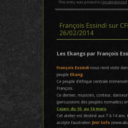
This entry was posted in
Uncategorized
François Essindi sur CF
26/02/2014
Les Ekangs par François Ess
François Essindi
nous rend visite dan
peuple
Ekang
.
Ce peuple d’Afrique centrale immenséme
François.
Ce dernier, musicien, conteur, danseu
(percussions des peuples nomades) e
Cajarc du 10 au 14 mars
.
Cet atelier est destiné aux 7 à 14 an
acolyte l’australien
Jimi Sofo
(www.abak