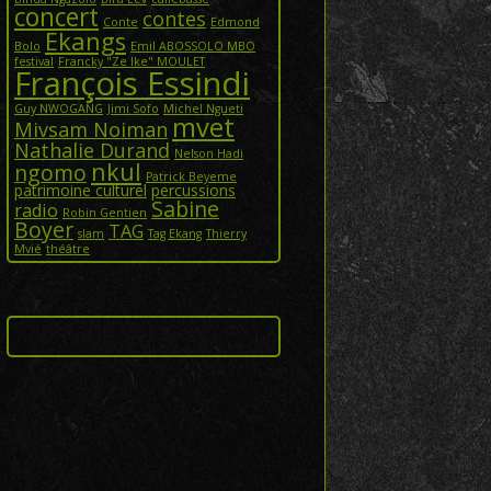
concert
contes
Conte
Edmond
Ekangs
Bolo
Emil ABOSSOLO MBO
festival
Francky "Ze Ike" MOULET
François Essindi
Guy NWOGANG
Jimi Sofo
Michel Ngueti
mvet
Mivsam Noiman
Nathalie Durand
Nelson Hadi
nkul
ngomo
Patrick Beyeme
patrimoine culturel
percussions
Sabine
radio
Robin Gentien
Boyer
TAG
slam
Tag Ekang
Thierry
Mvié
théâtre