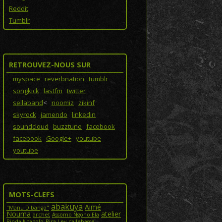
Reddit
Tumblr
RETROUVEZ-NOUS SUR
myspace
reverbnation
tumblr
songkick
lastfm
twitter
sellaband
<
noomiz
zikinf
skyrock
jamendo
linkedin
soundcloud
buzztune
facebook
facebook
Google+
youtube
youtube
MOTS-CLEFS
abakuya
Aimé
"Manu Dibango"
Nouma
atelier
archet
Assomo Ngono Ela
Binda Ngazolo
Bira Lev
callebasse