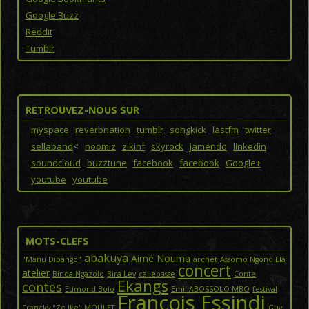
Google Buzz
Reddit
Tumblr
RETROUVEZ-NOUS SUR
myspace
reverbnation
tumblr
songkick
lastfm
twitter
sellaband
<
noomiz
zikinf
skyrock
jamendo
linkedin
soundcloud
buzztune
facebook
facebook
Google+
youtube
youtube
MOTS-CLEFS
abakuya
Aimé Nouma
"Manu Dibango"
archet
Assomo Ngono Ela
concert
atelier
Binda Ngazolo
Bira Lev
callebasse
Conte
Ekangs
contes
Edmond Bolo
Emil ABOSSOLO MBO
festival
François Essindi
Francky "Ze Ike" MOULET
Guy