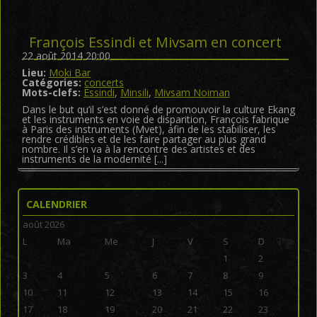
François Essindi et Mivsam en concert
22 août 2014 20:00
Lieu:
Moki Bar
Catégories:
concerts
Mots-clefs:
Essindi
,
Minsili
,
Mivsam Noiman
Dans le but qu’il s’est donné de promouvoir la culture Ekang
et les instruments en voie de disparition, François fabrique
à Paris des instruments (Mvet), afin de les stabiliser, les
rendre crédibles et de les faire partager au plus grand
nombre. Il s’en va à la rencontre des artistes et des
instruments de la modernité [...]
CALENDRIER
août 2026
L
Ma
Me
J
V
S
D
1
2
3
4
5
6
7
8
9
10
11
12
13
14
15
16
17
18
19
20
21
22
23