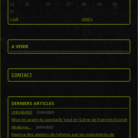
24
25
26
27
28
29
30
31
« juil
sept »
A VENIR
CONTACT
DERNIERS ARTICLES
LINKABAND
02/09/2025
Mise en avant du spectacle ‘seul en Scène de François Essindi
Abakuya…
20/05/2025
Reprise des ateliers de rythmes par les instruments de